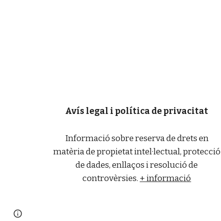
Avís legal i política de privacitat
Informació sobre reserva de drets en
matèria de propietat intel·lectual, protecció
de dades, enllaços i resolució de
controvèrsies.
+ informació
Page
Google Sites
Report abuse