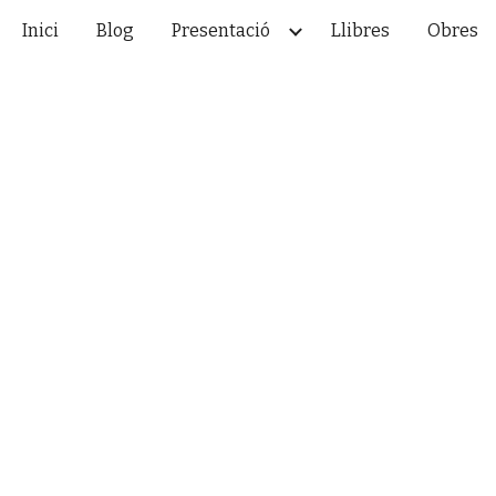
Inici
Blog
Presentació
Llibres
Obres
ip to main content
Skip to navigat