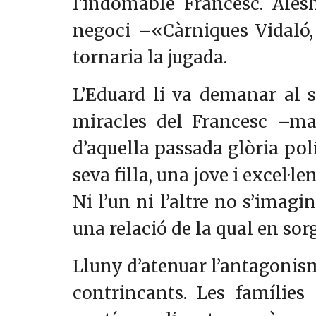
l’indomable Francesc. Ales
negoci –«Càrniques Vidaló, 
tornaria la jugada.
L’Eduard li va demanar al se
miracles del Francesc –mai
d’aquella passada glòria polí
seva filla, una jove i excel·
Ni l’un ni l’altre no s’imag
una relació de la qual en sor
Lluny d’atenuar l’antagonism
contrincants. Les famílies