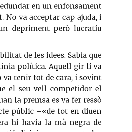
va redundar en un enfonsament
t. No va acceptar cap ajuda, i
 un depriment però lucratiu
bilitat de les idees. Sabia que
nia política. Aquell gir li va
a tenir tot de cara, i sovint
e el seu vell competidor el
Quan la premsa es va fer ressò
acte públic –«de tot en diuen
era hi havia la mà negra de