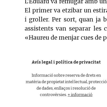
L’Eduard va remugar amb un 
El primer va etzibar un estir
i groller. Per sort, quan ja
assistents van separar les 
«Haureu de menjar cues de pan
Avís legal i política de privacitat
Informació sobre reserva de drets en
matèria de propietat intel·lectual, protecció
de dades, enllaços i resolució de
controvèrsies.
+ informació