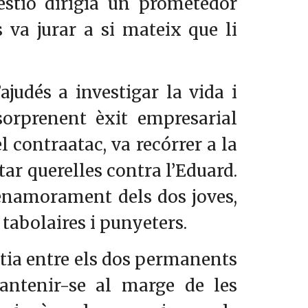
estió dirigia un prometedor
 va jurar a si mateix que li
ajudés a investigar la vida i
sorprenent èxit empresarial
l contraatac, va recórrer a la
tar querelles contra l’Eduard.
l’enamorament dels dos joves,
 tabolaires i punyeters.
atia entre els dos permanents
mantenir-se al marge de les