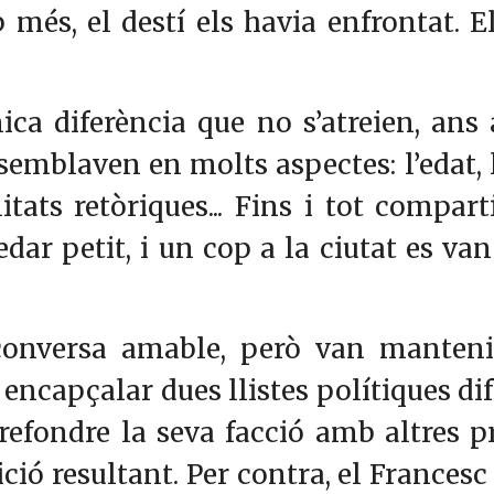
p més, el destí els havia enfrontat. 
ca diferència que no s’atreien, ans a
ssemblaven en molts aspectes: l’edat
tats retòriques... Fins i tot compar
edar petit, i un cop a la ciutat es va
onversa amable, però van mantenir 
encapçalar dues llistes polítiques dif
refondre la seva facció amb altres p
ció resultant. Per contra, el Francesc