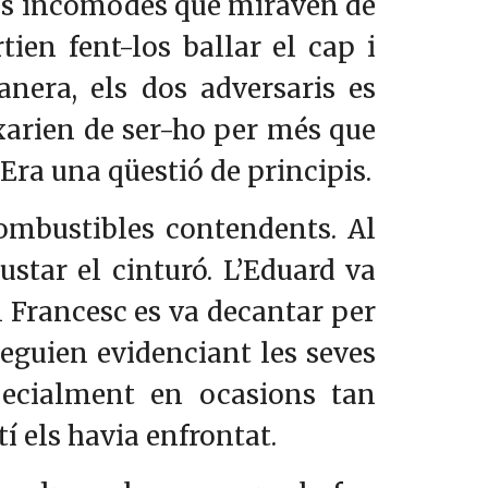
ons incòmodes que miraven de
ien fent-los ballar el cap i
anera, els dos adversaris es
xarien de ser-ho per més que
Era una qüestió de principis.
combustibles contendents. Al
ustar el cinturó. L’Eduard va
el Francesc es va decantar per
eguien evidenciant les seves
pecialment en ocasions tan
í els havia enfrontat.