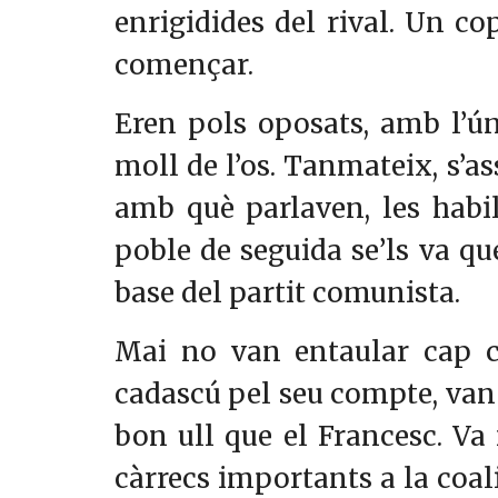
enrigidides del rival. Un co
començar.
Eren pols oposats, amb l’úni
moll de l’os. Tanmateix, s’a
amb què parlaven, les habili
poble de seguida se’ls va qu
base del partit comunista.
Mai no van entaular cap c
cadascú pel seu compte, van 
bon ull que el Francesc. Va 
càrrecs importants a la coali