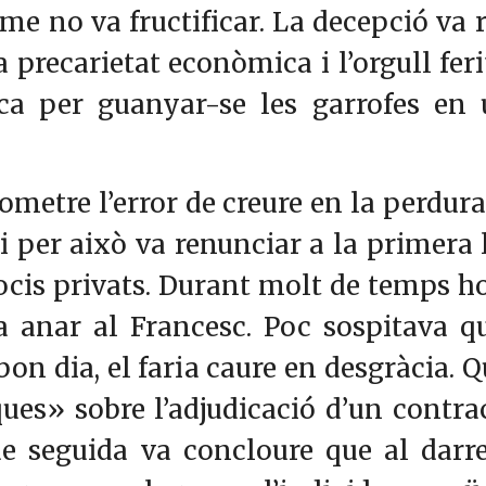
isme no va fructificar. La decepció 
a precarietat econòmica i l’orgull feri
ítica per guanyar-se les garrofes en
ometre l’error de creure en la perdura
per això va renunciar a la primera lí
cis privats. Durant molt de temps ho v
a anar al Francesc. Poc sospitava qu
bon dia, el faria caure en desgràcia. 
ques» sobre l’adjudicació d’un contr
 de seguida va concloure que al darr