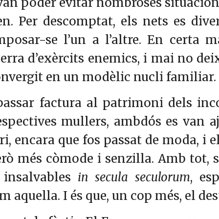
 van poder evitar nombroses situaci
. Per descomptat, els nets es divert
posar-se l’un a l’altre. En certa m
erra d’exèrcits enemics, i mai no dei
nvergit en un modèlic nucli familiar. 
passar factura al patrimoni dels in
espectives mullers, ambdós es van aj
ri, encara que fos passat de moda, i 
ò més còmode i senzilla. Amb tot, s
, insalvables
in secula seculorum
, es
 aquella. I és que, un cop més, el dest