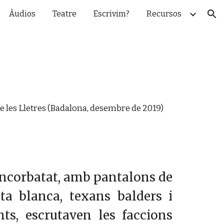
Àudios
Teatre
Escrivim?
Recursos
ion
de les Lletres (Badalona, desembre de 2019)
 encorbatat, amb pantalons de
eta blanca, texans balders i
s, escrutaven les faccions