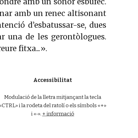
pondre amb un sonor esbufec.
tornar amb un renec altisonant
ntenció d’esbatussar-se, dues
ar una de les gerontòlogues.
ure fitxa...».
Accessibilitat
Modulació de la lletra mitjançant la tecla
«CTRL» i la rodeta del ratolí o els símbols «+»
i «-».
+ informació