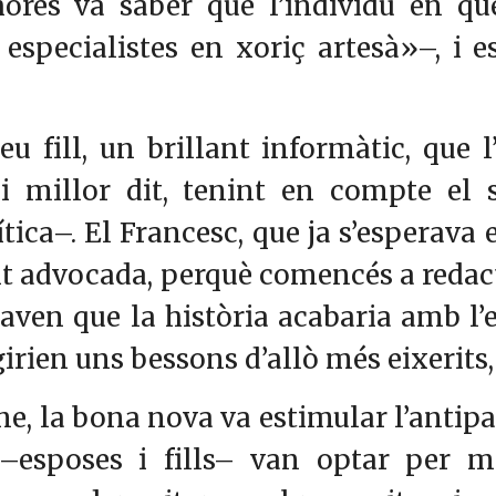
hores va saber que l’individu en qü
especialistes en xoriç artesà»–, i es
u fill, un brillant informàtic, que l’
 millor dit, tenint en compte el 
tica–. El Francesc, que ja s’esperava e
lent advocada, perquè comencés a redac
inaven que la història acabaria amb 
girien uns bessons d’allò més eixerits,
e, la bona nova va estimular l’antip
 –esposes i fills– van optar per 