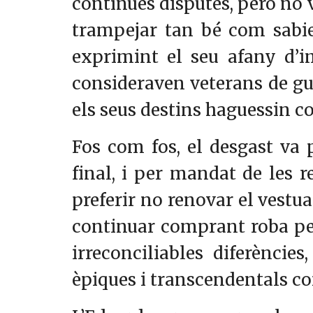
contínues disputes, però no
trampejar tan bé com sabien
exprimint el seu afany d’im
consideraven veterans de gu
els seus destins haguessin co
Fos com fos, el desgast va 
final, i per mandat de les r
preferir no renovar el vestua
continuar comprant roba per
irreconciliables diferències
èpiques i transcendentals com