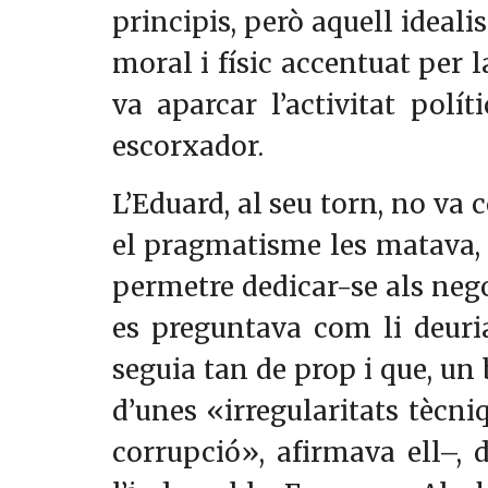
principis, però aquell ideal
moral i físic accentuat per l
va aparcar l’activitat pol
escorxador.
L’Eduard, al seu torn, no va c
el pragmatisme les matava, i 
permetre dedicar-se als nego
es preguntava com li deuri
seguia tan de prop i que, un 
d’unes «irregularitats tècni
corrupció», afirmava ell–,