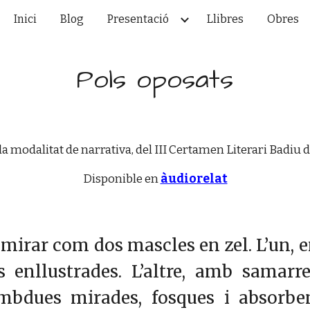
Inici
Blog
Presentació
Llibres
Obres
ip to main content
Skip to navigat
Pols oposats
 modalitat de narrativa, del III Certamen Literari Badiu 
Disponible en
àudiorelat
n mirar com dos mascles en zel. L’un,
s enllustrades. L’altre, amb samarr
bdues mirades, fosques i absorbent