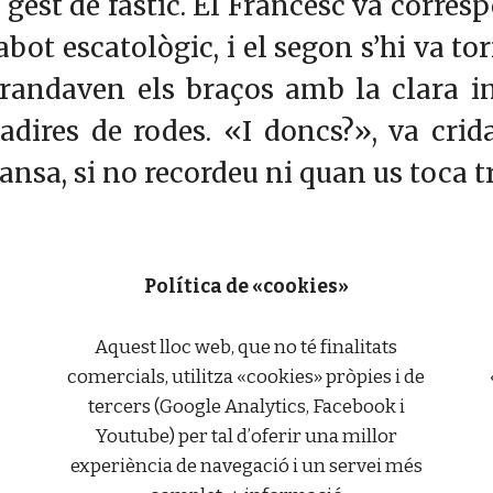
gest de fàstic. El Francesc va corres
abot escatològic, i el segon s’hi va 
 brandaven els braços amb la clara i
cadires de rodes. «I doncs?», va crid
sa, si no recordeu ni quan us toca tre
Política de «cookies»
Aquest lloc web, que no té finalitats
comercials, utilitza «cookies» pròpies i de
tercers (Google Analytics, Facebook i
Youtube) per tal d’oferir una millor
experiència de navegació i un servei més