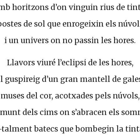
mb horitzons d’on vinguin rius de tint
postes de sol que enrogeixin els núvol
i un univers on no passin les hores.
Llavors viuré l’eclipsi de les hores,
l guspireig d’un gran mantell de gale
muses del cor, acotxades pels núvols,
munt dels cims on s’abracen els som
–talment batecs que bombegin la tint