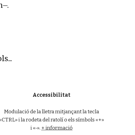
m–.
,
s...
Accessibilitat
Modulació de la lletra mitjançant la tecla
«CTRL» i la rodeta del ratolí o els símbols «+»
i «-».
+ informació