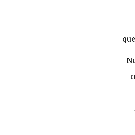
que
No
n