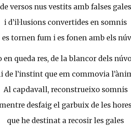
de versos nus vestits amb falses gale
i d’il·lusions convertides en somnis
 es tornen fum i es fonen amb els núv
 en queda res, de la blancor dels núvo
i de l’instint que em commovia l’àni
Al capdavall, reconstrueixo somnis
mentre desfaig el garbuix de les hore
que he destinat a recosir les gales