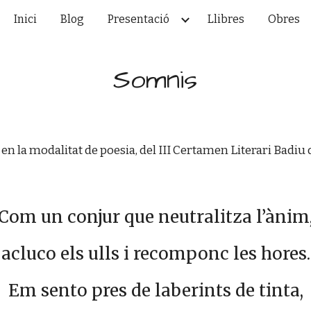
Inici
Blog
Presentació
Llibres
Obres
ip to main content
Skip to navigat
Somnis
 la modalitat de poesia, del III Certamen Literari Badiu 
Com un conjur que neutralitza l’ànim
acluco els ulls i recomponc les hores.
Em sento pres de laberints de tinta,