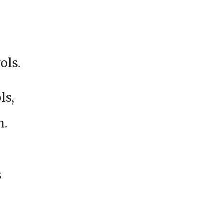
s
ols.
ls,
m.
s