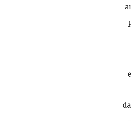
a
e
da