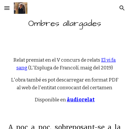
Skip to main content
Skip to navigation
Ombres allargades
Relat premiat en el V concurs de relats
El vi fa
sang
(L'Espluga de Francolí, maig del 2019)
L'obra també es pot descarregar en format PDF
al web de l'entitat convocant del certamen
Disponible en
àudiorelat
A poc a poc, sobreposant-se a la