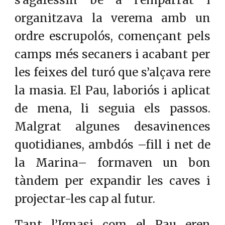
s’agafessin bé a l’emparrat i
organitzava la verema amb un
ordre escrupolós, començant pels
camps més secaners i acabant per
les feixes del turó que s’alçava rere
la masia. El Pau, laboriós i aplicat
de mena, li seguia els passos.
Malgrat algunes desavinences
quotidianes, ambdós –fill i net de
la Marina– formaven un bon
tàndem per expandir les caves i
projectar-les cap al futur.
Tant l’Ignasi com el Pau eren