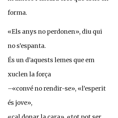
forma.
«Els anys no perdonen», diu qui
no s’espanta.
És un d’aquests lemes que em
xuclen la força
–«convé no rendir-se», «l’esperit
és jove»,
«cal donar la cara», «tot pot ser