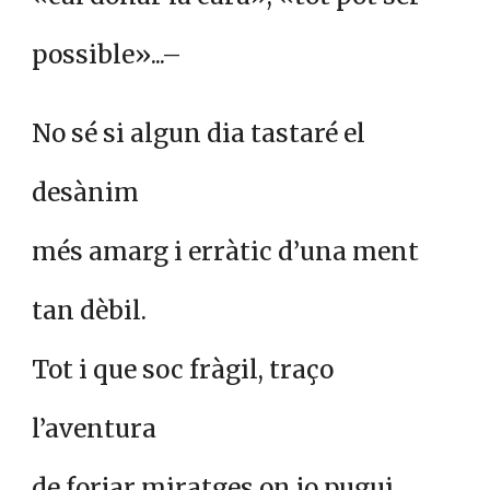
possible»...–
No sé si algun dia tastaré el
desànim
més amarg i erràtic d’una ment
tan dèbil.
Tot i que soc fràgil, traço
l’aventura
de forjar miratges on jo pugui