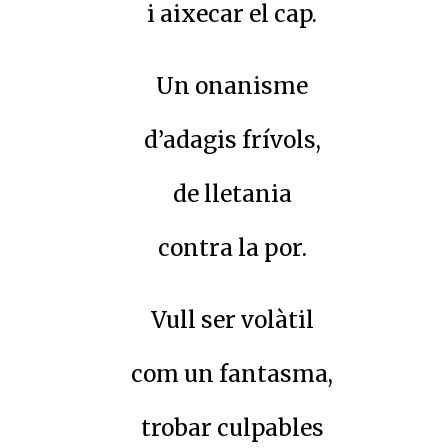
i aixecar el cap.
Un onanisme
d’adagis frívols,
de lletania
contra la por.
Vull ser volàtil
com un fantasma,
trobar culpables