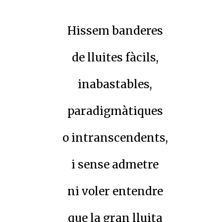
Hissem
banderes
de lluites fàcils,
inabastables,
paradigmàtiques
o intranscendents,
i sense admetre
ni voler entendre
que la gran lluita