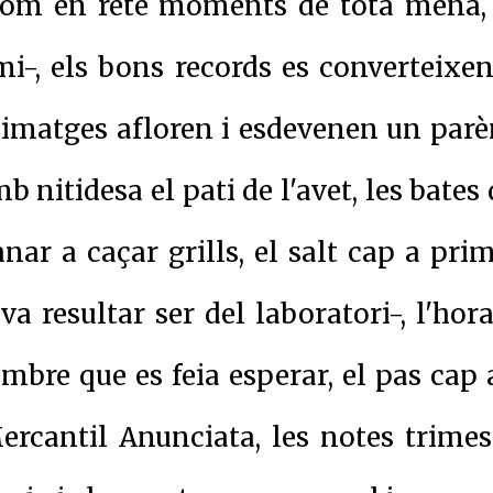
othom en reté moments de tota mena,
i-, els bons records es converteixen
 imatges afloren i esdevenen un parèn
 nitidesa el pati de l'avet, les bate
nar a caçar grills, el salt cap a pri
 resultar ser del laboratori-, l'hora 
imbre que es feia esperar, el pas cap
rcantil Anunciata, les notes trimes