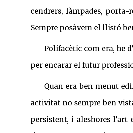
cendrers, làmpades, porta-r
Sempre posàvem el llistó ben
Polifacètic com era, he 
per encarar el futur professio
Quan era ben menut edifi
activitat no sempre ben vis
persistent, i aleshores l'ar