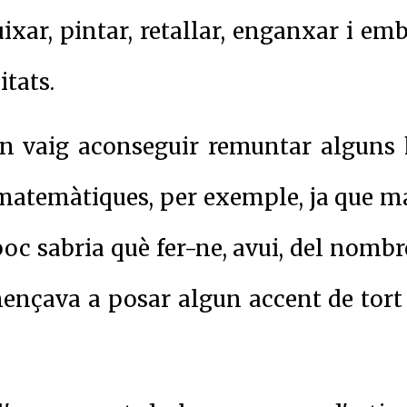
uixar, pintar, retallar, enganxar i e
itats.
an vaig aconseguir remuntar alguns h
matemàtiques, per exemple, ja que mai
poc sabria què fer-ne, avui, del nombr
ençava a posar algun accent de tort i,