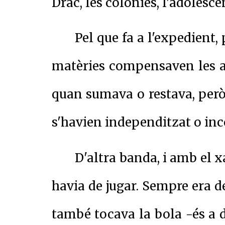
Drac, les colònies, l'adolescè
Pel que fa a l'expedient,
matèries compensaven les al
quan sumava o restava, però
s'havien independitzat o inc
D'altra banda, i amb el 
havia de jugar. Sempre era d
també tocava la bola -és a d