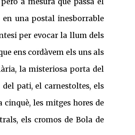
 però a mesura que passa el
 en una postal inesborrable
tesi per evocar la llum dels
s que ens cordàvem els uns als
mària, la misteriosa porta del
del pati, el carnestoltes, els
 a cinquè, les mitges hores de
trals, els cromos de Bola de