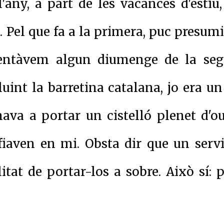
any, a part de les vacances d'estiu
di. Pel que fa a la primera, puc presum
sentàvem algun diumenge de la se
luint la barretina catalana, jo era 
ava a portar un cistelló plenet d'ou
fiaven en mi. Obsta dir que un serv
tat de portar-los a sobre. Això sí: p