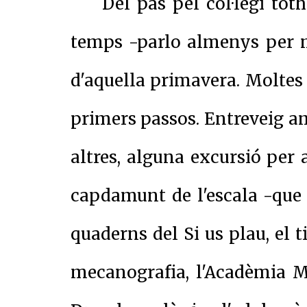
Del pas pel col·legi t
temps -parlo almenys per m
d'aquella primavera. Moltes
primers passos. Entreveig amb
altres, alguna excursió per a
capdamunt de l'escala -que va
quaderns del Si us plau, el t
mecanografia, l'Acadèmia Me