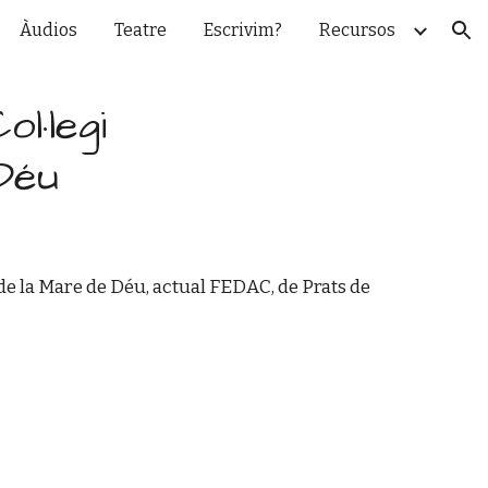
Àudios
Teatre
Escrivim?
Recursos
ion
l·legi
Déu
e la Mare de Déu, actual FEDAC, de Prats de