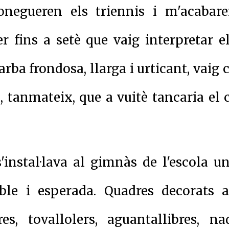
egueren els triennis i m'acabare
r fins a setè que vaig interpretar e
arba frondosa, llarga i urticant, vaig 
tanmateix, que a vuitè tancaria el c
 s'instal·lava al gimnàs de l'escola 
ible i esperada. Quadres decorats 
res, tovallolers, aguantallibres, n