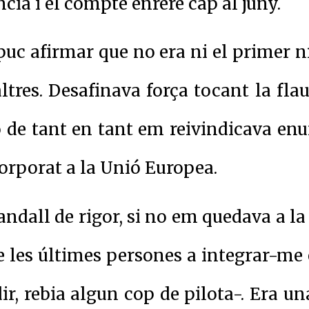
ncia i el compte enrere cap al juny.
 puc afirmar que no era ni el primer ni
tres. Desafinava força tocant la flau
 de tant en tant em reivindicava enu
orporat a la Unió Europea.
xandall de rigor, si no em quedava a 
e les últimes persones a integrar-me
ir, rebia algun cop de pilota-. Era un