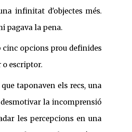
na infinitat d'objectes més.
hi pagava la pena.
b cinc opcions prou definides
 o escriptor.
 que taponaven els recs, una
a desmotivar la incomprensió
lladar les percepcions en una