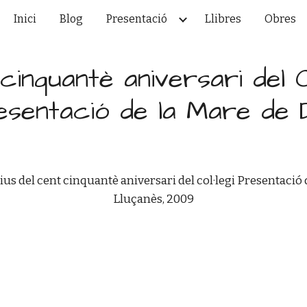
Inici
Blog
Presentació
Llibres
Obres
ip to main content
Skip to navigat
cinquantè aniversari del Co
esentació de la Mare de 
 del cent cinquantè aniversari del col·legi Presentació d
Lluçanès, 2009