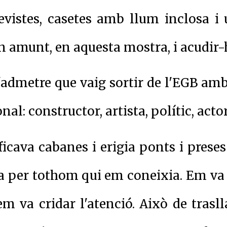
evistes, casetes amb llum inclosa i u
 amunt, en aquesta mostra, i acudir-
d'admetre que vaig sortir de l'EGB am
nal: constructor, artista, polític, actor
cava cabanes i erigia ponts i preses
ta per tothom qui em coneixia. Em v
t em va cridar l'atenció. Això de tras