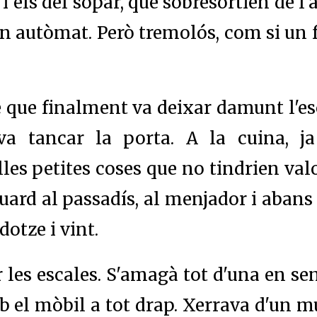
i els del sopar, que sobresortien de l'
un autòmat. Però tremolós, com si un f
 que finalment va deixar damunt l'escr
 va tancar la porta. A la cuina, j
les petites coses que no tindrien valo
uard al passadís, al menjador i abans
dotze i vint.
 les escales. S'amagà tot d'una en sen
 el mòbil a tot drap. Xerrava d'un mu