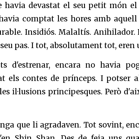
 havia devastat el seu petit món el
 havia comptat les hores amb aquell 
urable. Insidiós. Malaltís. Anihilador
seu pas. I tot, absolutament tot, ere
ts d'estrenar, encara no havia po
at els contes de prínceps. I potser 
les il·lusions principesques. Però d'a
anga que li agradaven. Tot sovint, en
'en Shin Shan. Des de feia uns quan