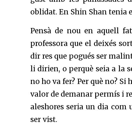
oblidat. En Shin Shan tenia el
Pensà de nou en aquell fat
professora que el deixés so
dir res que pogués ser malint
li dirien, o perquè seia a la 
no ho va fer? Per què no? Si h
valor de demanar permís i res
aleshores seria un dia com u
ser vist.