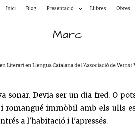
Inici
Blog
Presentació
Llibres
Obres
ip to main content
Skip to navigat
Marc
 Literari en Llengua Catalana de l'Associació de Veïns i 
 va sonar. Devia ser un dia fred. O po
, i romangué immòbil amb els ulls e
trés a l'habitació i l'apressés.