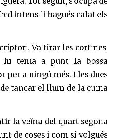
aigüera. Tot seguit, s'ocupà de
red intens li hagués calat els
iptori. Va tirar les cortines,
a hi tenia a punt la bossa
r per a ningú més. I les dues
 de tancar el llum de la cuina
tir la veïna del quart segona
nt de coses i com si volgués