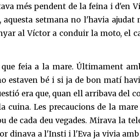
ava més pendent de la feina i d'en Ví
, aquesta setmana no l'havia ajudat ni
yar al Víctor a conduir la moto, el ca
l que feia a la mare. Últimament amb
 no estaven bé i si ja de bon matí hav
üestió era que, quan ell arribava del c
a cuina. Les precaucions de la mare
u de cada deu vegades. Mirava la tele
or dinava a l'Insti i l'Eva ja vivia amb