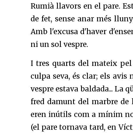
Rumià llavors en el pare. Est
de fet, sense anar més lluny
Amb l'excusa d'haver d'ensen
ni un sol vespre.
I tres quarts del mateix pe
culpa seva, és clar; els avis
vespre estava baldada... La q
fred damunt del marbre de l
eren inútils com a mínim no
(el pare tornava tard, en Víct