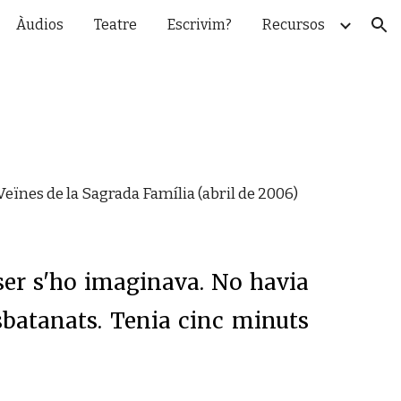
Àudios
Teatre
Escrivim?
Recursos
ion
Veïnes de la Sagrada Família (
abril de
20
06
)
tser s'ho imaginava. No havia
sbatanats. Tenia cinc minuts