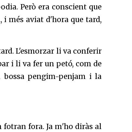
odia. Però era conscient que
 i més aviat d'hora que tard,
tard. L'esmorzar li va conferir
r i li va fer un petó, com de
la bossa pengim-penjam i la
m fotran fora. Ja m'ho diràs al