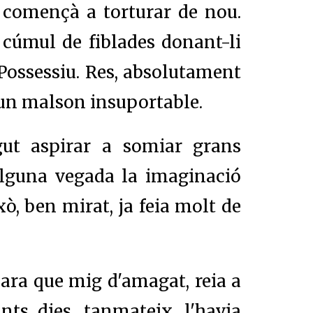
 començà a torturar de nou.
cúmul de fiblades donant-li
. Possessiu. Res, absolutament
n un malson insuportable.
gut aspirar a somiar grans
alguna vegada la imaginació
ixò, ben mirat, ja feia molt de
cara que mig d'amagat, reia a
ts dies, tanmateix, l'havia