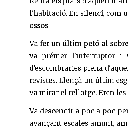
Rentà els plats d'aquell matí 
l'habitació. En silenci, com 
ossos.
Va fer un últim petó al sobre
va prémer l'interruptor i
d'escombraries plena d'aquel
revistes. Llençà un últim esg
va mirar el rellotge. Eren les 
Va descendir a poc a poc per
avançant escales amunt, amb