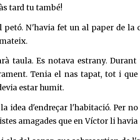
ràs tard tu també!
 el petó. N'havia fet un al paper de l
 mateix.
parà taula. Es notava estrany. Duran
ament. Tenia el nas tapat, tot i que 
evia estar humit.
 la idea d'endreçar l'habitació. Per n
vistes amagades que en Víctor li havia