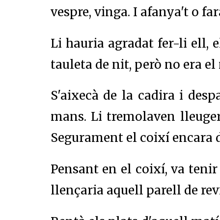
vespre, vinga. I afanya't o fa
Li hauria agradat fer-li ell,
tauleta de nit, però no era el
S'aixecà de la cadira i des
mans. Li tremolaven lleuger
Segurament el coixí encara d
Pensant en el coixí, va tenir
llençaria aquell parell de re