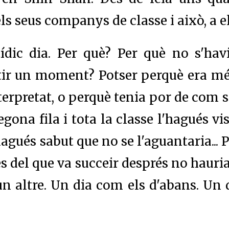
s seus companys de classe i això, a ell,
ídic dia. Per què? Per què no s'havi
rtir un moment? Potser perquè era mé
erpretat, o perquè tenia por de com s'
segona fila i tota la classe l'hagués vi
agués sabut que no se l'aguantaria... 
 del que va succeir després no hauria
n altre. Un dia com els d'abans. Un d