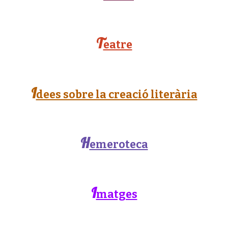
T
eatre
I
dees sobre la creació literària
H
emeroteca
I
matges