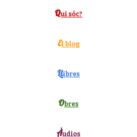
Q
ui sóc?
E
l blog
Ll
ibres
O
bres
À
udios