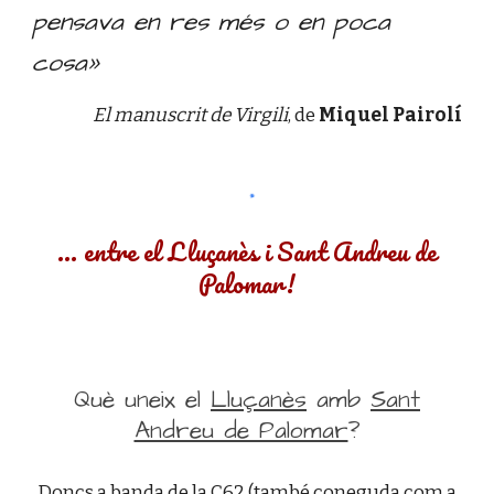
pensava en res més o en poca
cosa
»
El manuscrit de Virgili
, de
Miquel Pairolí
... entre el Lluçanès i Sant Andreu de
Palomar!
Què uneix el
Lluçanès
amb
Sant
Andreu de Palomar
?
Doncs a banda de la C62 (també coneguda com a