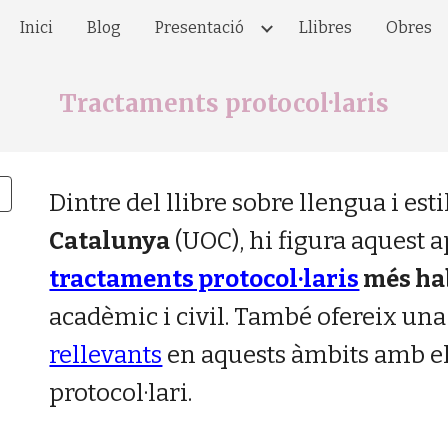
Inici
Blog
Presentació
Llibres
Obres
ip to main content
Skip to navigat
Tractaments protocol·laris
Dintre del llibre sobre llengua i esti
Catalunya
(UOC), hi figura aquest a
tractaments protocol·laris
més ha
acadèmic i civil
.
També ofereix una 
rellevants
en aquests àmbits amb el
protocol·lari.