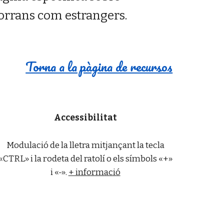
dorrans com estrangers.
Torna a la pàgina de recursos
Accessibilitat
Modulació de la lletra mitjançant la tecla
«CTRL» i la rodeta del ratolí o els símbols «+»
i «-».
+ informació