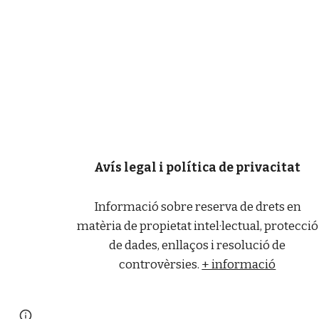
Avís legal i política de privacitat
Informació sobre reserva de drets en
matèria de propietat intel·lectual, protecció
de dades, enllaços i resolució de
controvèrsies.
+ informació
Page
Google Sites
Report abuse