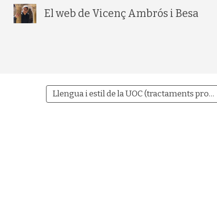
El web de Vicenç Ambrós i Besa
Sk
Llengua i estil de la UOC (tractaments protocol·laris)