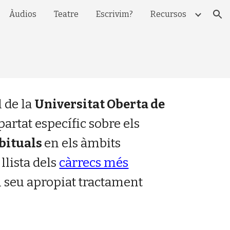
Àudios
Teatre
Escrivim?
Recursos
ion
l de la
Universitat Oberta de
p
artat es
pecífic sobre els
bituals
en
els àmbits
llista dels
càrrecs més
 seu apropiat tractament