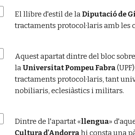
El llibre d'estil de la
Diputació de G
tractaments protocol·laris amb les 
Aquest apartat dintre del bloc sob
la
Universitat Pompeu Fabra
(UPF)
tractaments protocol·laris, tant uni
nobiliaris, eclesiàstics i militars.
Dintre de l'apartat «
llengua
» d'aqu
Cultura d'Andorra
hi consta una pà